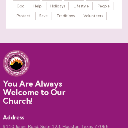
God
Help
Holidays
Lifestyle
People
Protect
Save
Traditions
Volunteers
You Are Always
Welcome to Our
Church!
Address
9110 Jones Road, Suite 123, Houston, Texas 77065